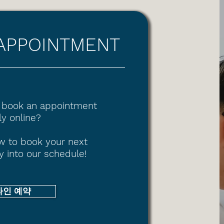
APPOINTMENT
 book an appointment
y online?
ow to book your next
y into our schedule!
라인 예약